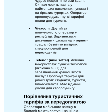
чудове покриття по всій країні.
Сигнал ловить навіть у
найменших населених пунктах і
на гірських курортах. Оператор
пропонує дуже гнучкі тарифні
плани для туристів.
Vivacom.
Другий за
популярністю оператор у
республіці. Відрізняється
доступними цінами на інтернет-
трафік і безліччю вигідних
спецпропозицій для
нерезидентів.
Telenor (нині Yettel).
Активно
використовує сучасні технології
(включно з 5G) для
забезпечення кращої якості
послуг. Пропонує тарифи для
різних груп: студентів, туристів,
бізнес-клієнтів. Має відмінні
умови для євророумінгу.
Порівняння туристичних
тарифів за передоплатою
Оператори мобільного зв’язку в
Болгарії мають доступні за ціною