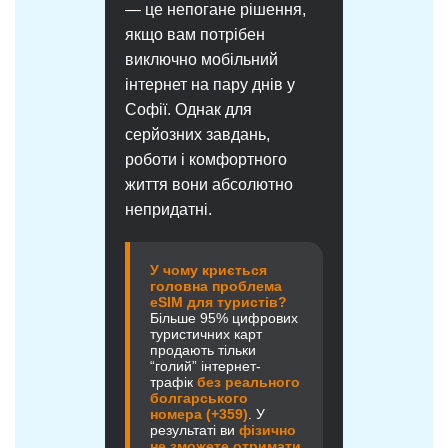
— це непогане рішення,
якщо вам потрібен
виключно мобільний
інтернет на пару днів у
Софії. Однак для
серйозних завдань,
роботи і комфортного
життя вони абсолютно
непридатні.
У чому криється
головна проблема
eSIM для туристів?
Більше 95% цифрових
туристичних карт
продають тільки
“голий” інтернет-
трафік
без реального
болгарського
номера (+359)
. У
результаті ви
фізично
не зможете отримати