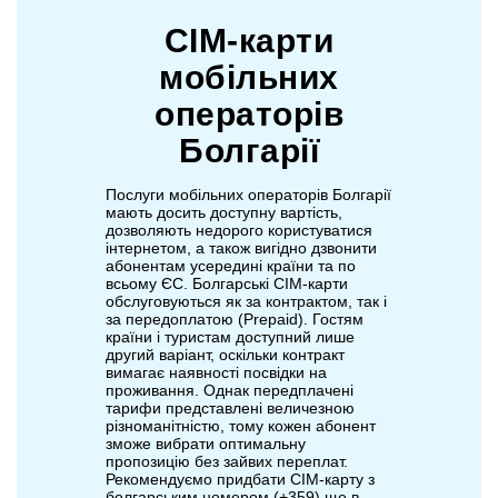
СІМ-карти
мобільних
операторів
Болгарії
Послуги мобільних операторів Болгарії
мають досить доступну вартість,
дозволяють недорого користуватися
інтернетом, а також вигідно дзвонити
абонентам усередині країни та по
всьому ЄС. Болгарські СІМ-карти
обслуговуються як за контрактом, так і
за передоплатою (Prepaid). Гостям
країни і туристам доступний лише
другий варіант, оскільки контракт
вимагає наявності посвідки на
проживання. Однак передплачені
тарифи представлені величезною
різноманітністю, тому кожен абонент
зможе вибрати оптимальну
пропозицію без зайвих переплат.
Рекомендуємо придбати СІМ-карту з
болгарським номером (+359) ще в