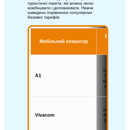
туристичні пакети, які можна легко
комбінувати і доповнювати. Нижче
наведено порівняння популярних
базових тарифів:
Базовий
Мобільний оператор
обсяг
пакета
1,5 Гб
інтернету +
A1
30 хв (у 50
країн світу)
на 10 днів
6 Гб
інтернету +
Vivacom
400 хвилин
(всередині
країни)