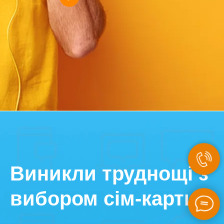
Виникли труднощі з
вибором сім-карти?