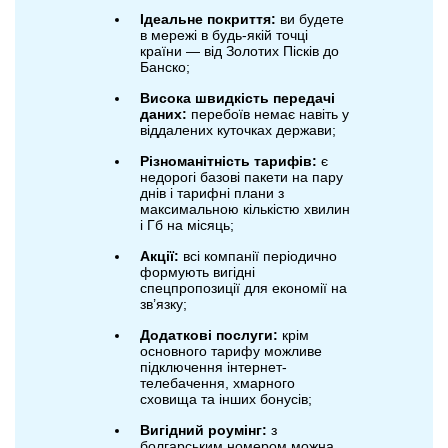
Ідеальне покриття:
ви будете
в мережі в будь-якій точці
країни — від Золотих Пісків до
Банско;
Висока швидкість передачі
даних:
перебоїв немає навіть у
віддалених куточках держави;
Різноманітність тарифів:
є
недорогі базові пакети на пару
днів і тарифні плани з
максимальною кількістю хвилин
і Гб на місяць;
Акції:
всі компанії періодично
формують вигідні
спецпропозиції для економії на
зв’язку;
Додаткові послуги:
крім
основного тарифу можливе
підключення інтернет-
телебачення, хмарного
сховища та інших бонусів;
Вигідний роумінг:
з
болгарським номером можна