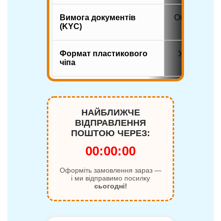
Вимога документів
Обов’язкова
(KYC)
за пас
Формат пластикового
Універсаль
чіпа
Micro,
НАЙБЛИЖЧЕ
ВІДПРАВЛЕННЯ
ПОШТОЮ ЧЕРЕЗ:
00:00:00
Оформіть замовлення зараз —
і ми відправимо посилку
сьогодні!