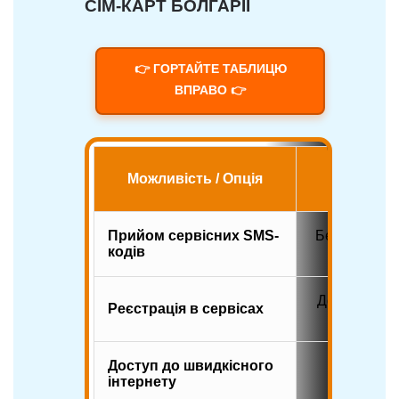
СІМ-КАРТ БОЛГАРІЇ
👉 ГОРТАЙТЕ ТАБЛИЦЮ
ВПРАВО 👉
Вдома в 
Можливість / Опція
(Роум
Прийом сервісних SMS-
Безкоштовно
кодів
митт
Доступна (п
Реєстрація в сервісах
код +
Доступ до швидкісного
Обмежений
інтернету
тарифі