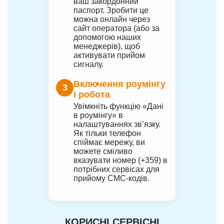
ваш закордонний
паспорт. Зробити це
можна онлайн через
сайт оператора (або за
допомогою наших
менеджерів), щоб
активувати прийом
сигналу.
Включення роумінгу
3
і робота
Увімкніть функцію «Дані
в роумінгу» в
налаштуваннях зв’язку.
Як тільки телефон
спіймає мережу, ви
можете сміливо
вказувати номер (+359) в
потрібних сервісах для
прийому СМС-кодів.
КОРИСНІ СЕРВІСНІ