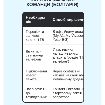
КОМАНДИ (БОЛГАРІЯ)
Необхідна
Спосіб вирішення
дія
Перевірити
В офіційному додатку
залишок
(My A1, My Vivacom,
хвилин і ГБ
Yettel BG)
У системних
Дізнатися
налаштуваннях
свій номер
апарата (розділ “Про
телефону
телефон”)
Підключення
Через особистий
нового
кабінет на сайті або в
пакета
мобільному додатку
Звернутися
Контакти вказані на
до
стартовому пакеті
техпідтримки
оператора