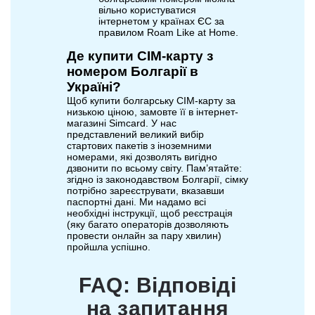
вільно користуватися
інтернетом у країнах ЄС за
правилом Roam Like at Home.
Де купити СІМ-карту з
номером Болгарії в
Україні?
Щоб купити болгарську СІМ-карту за
низькою ціною, замовте її в інтернет-
магазині Simcard. У нас
представлений великий вибір
стартових пакетів з іноземними
номерами, які дозволять вигідно
дзвонити по всьому світу. Пам’ятайте:
згідно із законодавством Болгарії, сімку
потрібно зареєструвати, вказавши
паспортні дані. Ми надамо всі
необхідні інструкції, щоб реєстрація
(яку багато операторів дозволяють
провести онлайн за пару хвилин)
пройшла успішно.
FAQ: Відповіді
на запитання