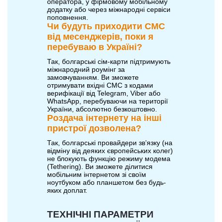
оператора, у фірмовому мобільному
додатку або через міжнародні сервіси
поповнення.
Чи будуть приходити СМС
від месенджерів, поки я
перебуваю в Україні?
Так, болгарські сім-карти підтримують
міжнародний роумінг за
замовчуванням. Ви зможете
отримувати вхідні СМС з кодами
верифікації від Telegram, Viber або
WhatsApp, перебуваючи на території
України, абсолютно безкоштовно.
Роздача інтернету на інші
пристрої дозволена?
Так, болгарські провайдери зв’язку (на
відміну від деяких європейських колег)
не блокують функцію режиму модема
(Tethering). Ви зможете ділитися
мобільним інтернетом зі своїм
ноутбуком або планшетом без будь-
яких доплат.
ТЕХНІЧНІ ПАРАМЕТРИ