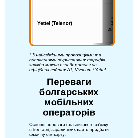
1,5 Гб
інтернета +
Yettel (Telenor)
30 хвилин
для дзвінків
по країні
* З найсвіжішими пропозиціями та
оновленнями туристичних тарифів
завжди можна ознайомитися на
офіційних сайтах A1, Vivacom і Yettel.
Переваги
болгарських
мобільних
операторів
Основні переваги стільникового зв’язку
в Болгарії, заради яких варто придбати
фізичну сім-карту: