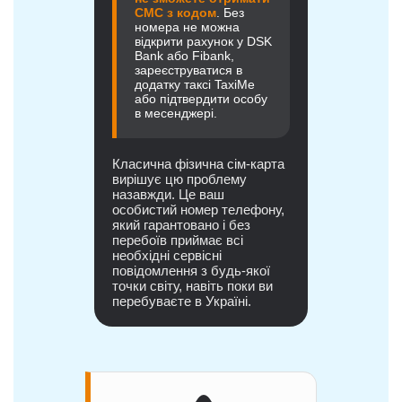
СМС з кодом
. Без
номера не можна
відкрити рахунок у DSK
Bank або Fibank,
зареєструватися в
додатку таксі TaxiMe
або підтвердити особу
в месенджері.
Класична фізична сім-карта
вирішує цю проблему
назавжди. Це ваш
особистий номер телефону,
який гарантовано і без
перебоїв приймає всі
необхідні сервісні
повідомлення з будь-якої
точки світу, навіть поки ви
перебуваєте в Україні.