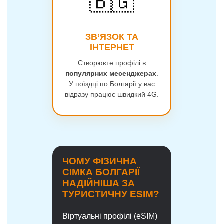
🇧🇬
ЗВ’ЯЗОК ТА
ІНТЕРНЕТ
Створюєте профілі в
популярних месенджерах
.
У поїздці по Болгарії у вас
відразу працює швидкий 4G.
ЧОМУ ФІЗИЧНА
СІМКА БОЛГАРІЇ
НАДІЙНІША ЗА
ТУРИСТИЧНУ ESIM?
Віртуальні профілі (eSIM)