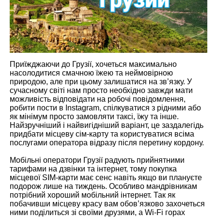
Приїжджаючи до Грузії, хочеться максимально
насолодитися смачною їжею та неймовірною
природою, але при цьому залишатися на зв’язку. У
сучасному світі нам просто необхідно завжди мати
можливість відповідати на робочі повідомлення,
робити пости в Instagram, спілкуватися з рідними або
як мінімум просто замовляти таксі, їжу та інше.
Найзручніший і найвигідніший варіант, це заздалегідь
придбати місцеву сім-карту та користуватися всіма
послугами оператора відразу після перетину кордону.
Мобільні оператори Грузії радують прийнятними
тарифами на дзвінки та інтернет, тому покупка
місцевої SIM-карти має сенс навіть якщо ви плануєте
подорож лише на тиждень. Особливо мандрівникам
потрібний хороший мобільний інтернет. Так як
побачивши місцеву красу вам обов’язково захочеться
ними поділиться зі своїми друзями, а Wi-Fi горах