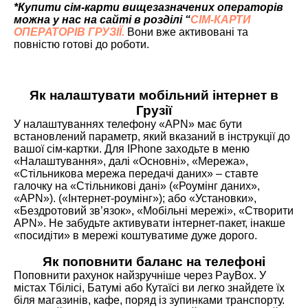
*Купити сім-карти вищезазначених операторів
можна у нас на сайті в розділі “
СІМ-КАРТИ
ОПЕРАТОРІВ ГРУЗІЇ.
Вони вже активовані та
повністю готові до роботи.
Як налаштувати мобільний інтернет в
Грузії
У налаштуваннях телефону «APN» має бути
встановлений параметр, який вказаний в інструкції до
вашої сім-картки. Для IPhone заходьте в меню
«Налаштування», далі «Основні», «Мережа»,
«Стільникова мережа передачі даних» – ставте
галочку на «Стільникові дані» («Роумінг даних»,
«APN»). («Інтернет-роумінг»); або «Установки»,
«Бездротовий зв’язок», «Мобільні мережі», «Створити
APN». Не забудьте активувати інтернет-пакет, інакше
«посидіти» в мережі коштуватиме дуже дорого.
Як поповнити баланс на телефоні
Поповнити рахунок найзручніше через PayBox. У
містах Тбілісі, Батумі або Кутаїсі ви легко знайдете їх
біля магазинів, кафе, поряд із зупинками транспорту.