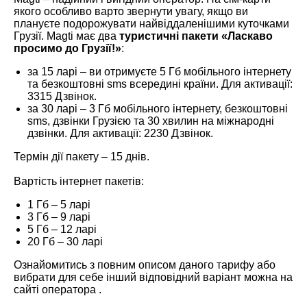
якого особливо варто звернути увагу, якщо ви
плануєте подорожувати найвіддаленішими куточками
Грузії. Magti має два
туристичні пакети «Ласкаво
просимо до Грузії!»
:
за 15 ларі – ви отримуєте 5 Гб мобільного інтернету
та безкоштовні sms всередині країни. Для активації:
3315 Дзвінок.
за 30 ларі – 3 Гб мобільного інтернету, безкоштовні
sms, дзвінки Грузією та 30 хвилин на міжнародні
дзвінки. Для активації: 2230 Дзвінок.
Термін дії пакету – 15 днів.
Вартість інтернет пакетів:
1 Гб – 5 ларі
3 Гб – 9 ларі
5 Гб – 12 ларі
20 Гб – 30 ларі
Ознайомитись з повним описом даного тарифу або
вибрати для себе інший відповідний варіант можна на
сайті оператора .