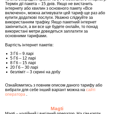
Термін дії пакета – 15 днів. Якщо не вистачить
інтернету або хвилин з основного пакету «Все
включено», можна активувати цей тариф ще раз або
купити додаткові послуги. Уважно слідкуйте за
використанням трафіку. Якщо пакетний інтернет
закінчиться, а ви все ще будете онлайн, то понад
використані метри доведеться заплатити за
основними тарифами.
Вартість інтернет пакетів:
3 Гб – 9 ларі
5 Гб – 12 ларі
8 Гб – 15 ларі
20 Гб – 30 ларі
безліміт – 3 скрині на добу
Ознайомитись з повним описом даного тарифу або
вибрати для себе інший варіант можна на
сайті
оператора
.
Magti
Magti – надійний і вигідний оператор. На сім-карти