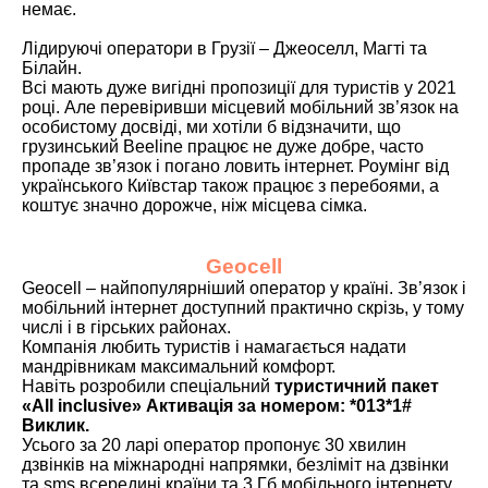
немає.
Лідируючі оператори в Грузії – Джеоселл, Магті та
Білайн.
Всі мають дуже вигідні пропозиції для туристів у 2021
році. Але перевіривши місцевий мобільний зв’язок на
особистому досвіді, ми хотіли б відзначити, що
грузинський Beeline працює не дуже добре, часто
пропаде зв’язок і погано ловить інтернет. Роумінг від
українського Київстар також працює з перебоями, а
коштує значно дорожче, ніж місцева сімка.
Geocell
Geocell – найпопулярніший оператор у країні. Зв’язок і
мобільний інтернет доступний практично скрізь, у тому
числі і в гірських районах.
Компанія любить туристів і намагається надати
мандрівникам максимальний комфорт.
Навіть розробили спеціальний
туристичний пакет
«All inclusive» Активація за номером: *013*1#
Виклик.
Усього за 20 ларі оператор пропонує 30 хвилин
дзвінків на міжнародні напрямки, безліміт на дзвінки
та sms всередині країни та 3 Гб мобільного інтернету.