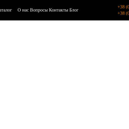
+38 (
СИМ-КАРТЫ СЕРБИ
аталог
О нас
Вопросы
Контакты
Блог
+38 (
по СНГ и
ия смс,
legram и
ну