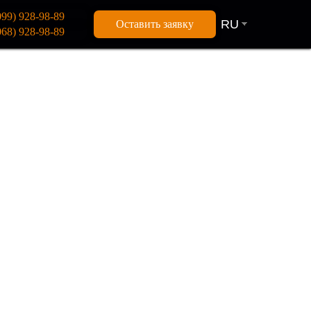
099) 928-98-89
И
RU
Оставить заявку
068) 928-98-89