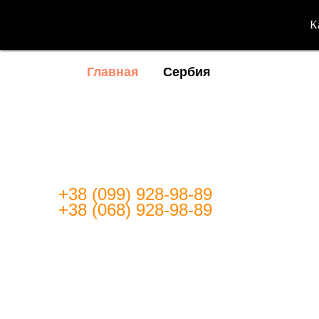
К
Главная
Сербия
Отлично подойдёт для поездок 
Европе, для интернета, получен
звонков, регистраций сервисов,
приложений: Viber, WhatsApp, Te
многое другое.
Для получения более детальной
информации звоните по телефо
+38 (099) 928-98-89
+38 (068) 928-98-89