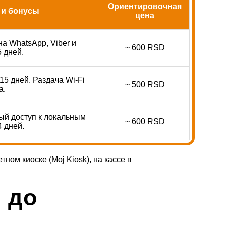
Ориентировочная
 и бонусы
цена
на WhatsApp, Viber и
~ 600 RSD
 дней.
15 дней. Раздача Wi-Fi
~ 500 RSD
а.
ый доступ к локальным
~ 600 RSD
 дней.
ном киоске (Moj Kiosk), на кассе в
 до