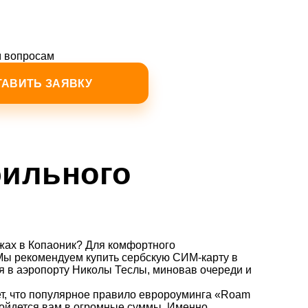
м вопросам
бильного
ыжах в Копаоник? Для комфортного
Мы рекомендуем купить сербскую СИМ-карту в
ия в аэропорту Николы Теслы, миновав очереди и
т, что популярное правило евророуминга «Roam
обойдется вам в огромные суммы. Именно