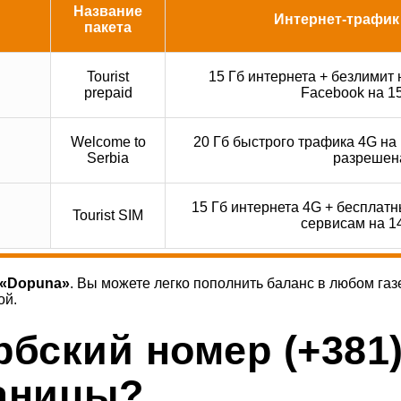
Название
Интернет-трафик
пакета
Tourist
15 Гб интернета + безлимит 
prepaid
Facebook на 15
Welcome to
20 Гб быстрого трафика 4G на 
Serbia
разрешен
15 Гб интернета 4G + бесплатн
Tourist SIM
сервисам на 14
«Dopuna»
. Вы можете легко пополнить баланс в любом газет
ой.
рбский номер (+381)
раницы?