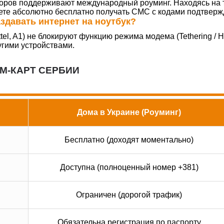
торов поддерживают международный роуминг. Находясь на 
ожете абсолютно бесплатно получать СМС с кодами подтвер
давать интернет на ноутбук?
el, A1) не блокируют функцию режима модема (Tethering / H
гими устройствами.
М-КАРТ СЕРБИИ
Дома в Украине (Роуминг)
Бесплатно (доходят моментально)
Доступна (полноценный номер +381)
Ограничен (дорогой трафик)
Обязательна регистрация по паспорту