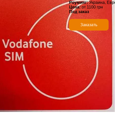
Роуминг:
Украина, Евр
Цена:
1100
грн
Под заказ
https://simcard.com.ua/si
Заказать