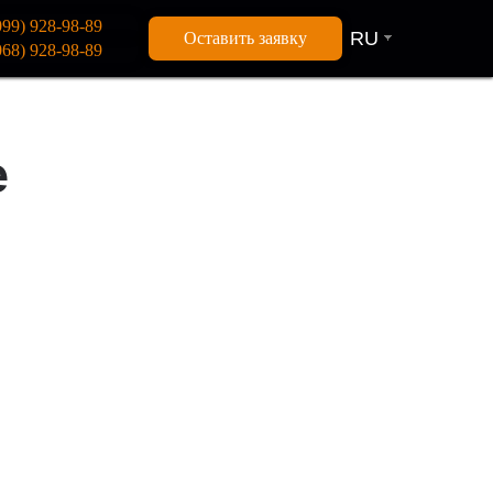
099) 928-98-89
RU
Оставить заявку
068) 928-98-89
e