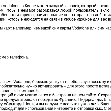
рта Vodafone, в Киеве может каждый человек, который воспо
м, чтобы в нем мог разобраться любой пользователь, вклю
собенности тарифа, наименование оператора, зона действ
ии, которые находятся на связи в любое удобное для вас 
им карт, например, немецкой сим карты Vodafone или сим ка
номер телефона.
 для смс Vodafone, бережно упакуют в небольшую посылку и
 обязательно нужно активировать – для этого просто вставь
раницы с Германией.
траций и смс можно легко и быстро на нашем сайте. Скорее
опе предусматривают поездки во Францию, Нидерланды. В н
у «Симкард Шоп», и вы получите все, что нужно для общени
подходит для использования интернета и отправки смс. С э