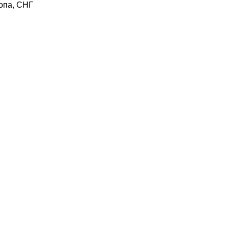
опа, СНГ
m-karty-germanii/vodafone/