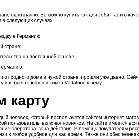
ране однозначно. Ее можно купить как для себя, так и в ка
т в следующих случаях:
ездку в Германию;
й стране;
ительства на постоянной основе;
 Германию.
 от родного дома в чужой стране, прошли уже давно. Сейча
 у вас был телефон и симка Vodafone к нему.
им карту
ждый человек, который воспользуется сайтом интернет-маг
бой пользователь, включая новичков. На сайте имеется вс
ание оператора, зона действия. В помощь покупателям ре
зи в любое удобное для вас время. Также они обеспечиваю